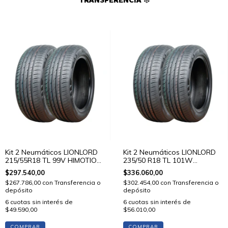
TRANSFERENCIA ❄️
Kit 2 Neumáticos LIONLORD
Kit 2 Neumáticos LIONLORD
215/55R18 TL 99V HIMOTION
235/50 R18 TL 101W
U01
HIMOTION U01
$297.540,00
$336.060,00
$267.786,00
con
Transferencia o
$302.454,00
con
Transferencia o
depósito
depósito
6
cuotas sin interés de
6
cuotas sin interés de
$49.590,00
$56.010,00
COMPRAR
COMPRAR