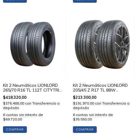
Kit 2 Neumáticos LIONLORD
Kit 2 Neumáticos LIONLORD
265/70 R16 TL 112T CITYTRIP
205/45 Z R17 TL 88W
V01
MUTECH H02
$418.320,00
$213.300,00
$376.488,00
con
Transferencia o
$191.970,00
con
Transferencia o
depósito
depósito
6
cuotas sin interés de
6
cuotas sin interés de
$69.720,00
$35.550,00
COMPRAR
COMPRAR