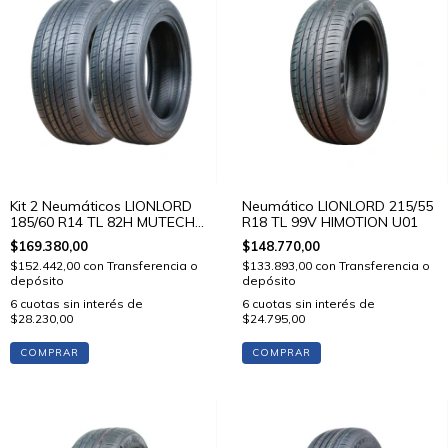
Kit 2 Neumáticos LIONLORD
Neumático LIONLORD 215/55
185/60 R14 TL 82H MUTECH
R18 TL 99V HIMOTION U01
H01
$169.380,00
$148.770,00
$152.442,00
con
Transferencia o
$133.893,00
con
Transferencia o
depósito
depósito
6
cuotas sin interés de
6
cuotas sin interés de
$28.230,00
$24.795,00
COMPRAR
COMPRAR