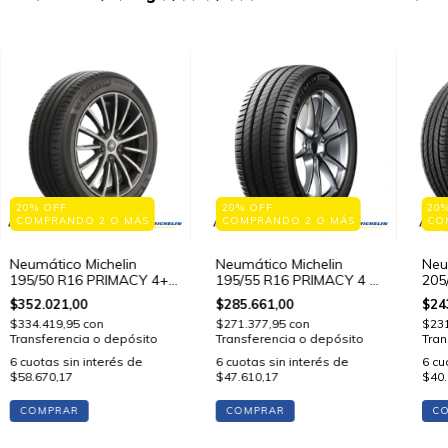
20% OFF
20% OFF
20
COMPRANDO 2 O MÁS
COMPRANDO 2 O MÁS
CO
Neumático Michelin
Neumático Michelin
Neu
195/50 R16 PRIMACY 4+
195/55 R16 PRIMACY 4 87
205
88 V STD
V STD
V S
$352.021,00
$285.661,00
$24
$334.419,95
con
$271.377,95
con
$23
Transferencia o depósito
Transferencia o depósito
Tran
6
cuotas sin interés de
6
cuotas sin interés de
6
cu
$58.670,17
$47.610,17
$40.
COMPRAR
COMPRAR
C