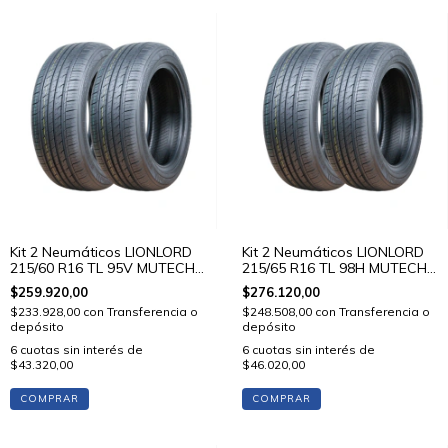
Kit 2 Neumáticos LIONLORD
Kit 2 Neumáticos LIONLORD
215/60 R16 TL 95V MUTECH
215/65 R16 TL 98H MUTECH
H01
H01
$259.920,00
$276.120,00
$233.928,00
con
Transferencia o
$248.508,00
con
Transferencia o
depósito
depósito
6
cuotas sin interés de
6
cuotas sin interés de
$43.320,00
$46.020,00
COMPRAR
COMPRAR