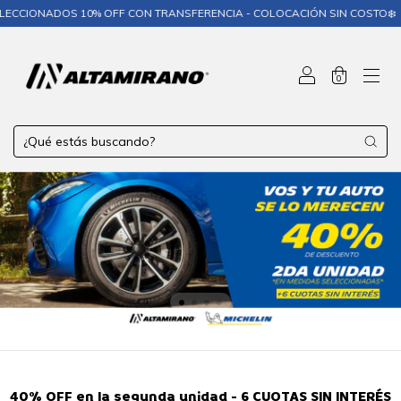
 10% OFF CON TRANSFERENCIA - COLOCACIÓN SIN COSTO❄️
❄️ MICHE
0
40% OFF en la segunda unidad - 6 CUOTAS SIN INTERÉS