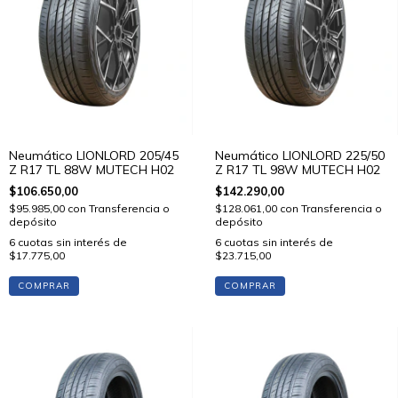
Neumático LIONLORD 205/45
Neumático LIONLORD 225/50
Z R17 TL 88W MUTECH H02
Z R17 TL 98W MUTECH H02
$106.650,00
$142.290,00
$95.985,00
con
Transferencia o
$128.061,00
con
Transferencia o
depósito
depósito
6
cuotas sin interés de
6
cuotas sin interés de
$17.775,00
$23.715,00
COMPRAR
COMPRAR