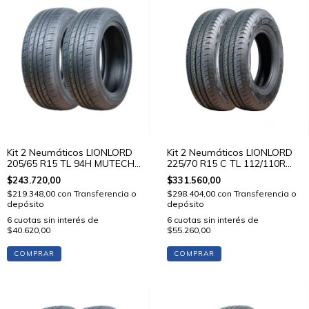
Kit 2 Neumáticos LIONLORD
Kit 2 Neumáticos LIONLORD
205/65 R15 TL 94H MUTECH
225/70 R15 C TL 112/110R
H01
VANSTAR C01
$243.720,00
$331.560,00
$219.348,00
con
Transferencia o
$298.404,00
con
Transferencia o
depósito
depósito
6
cuotas sin interés de
6
cuotas sin interés de
$40.620,00
$55.260,00
COMPRAR
COMPRAR