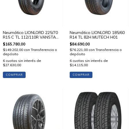
Neumático LIONLORD 225/70
Neumático LIONLORD 185/60
R15 C TL 112/110R VANSTAR
R14 TL 82H MUTECH H01
C01
$165.780,00
$84.690,00
$149.202,00
con
Transferencia o
$76.221,00
con
Transferencia o
depósito
depósito
6
cuotas sin interés de
6
cuotas sin interés de
$27.630,00
$14.115,00
COMPRAR
COMPRAR