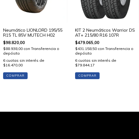
Neumático LIONLORD 195/55
KIT 2 Neumáticos Warrior DS
R15 TL 85V MUTECH H02
AT+ 215/80 R16 107R
$98.820,00
$479.065,00
$88.938,00
con
Transferencia o
$431.158,50
con
Transferencia o
depósito
depósito
6
cuotas sin interés de
6
cuotas sin interés de
$16.470,00
$79.844,17
COMPRAR
COMPRAR