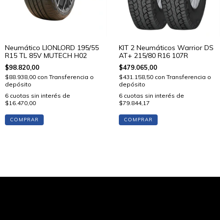
Neumático LIONLORD 195/55
KIT 2 Neumáticos Warrior DS
R15 TL 85V MUTECH H02
AT+ 215/80 R16 107R
$98.820,00
$479.065,00
$88.938,00
con
Transferencia o
$431.158,50
con
Transferencia o
depósito
depósito
6
cuotas sin interés de
6
cuotas sin interés de
$16.470,00
$79.844,17
COMPRAR
COMPRAR