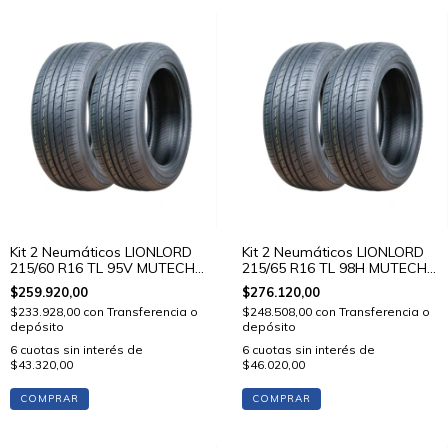
Kit 2 Neumáticos LIONLORD
Kit 2 Neumáticos LIONLORD
215/60 R16 TL 95V MUTECH
215/65 R16 TL 98H MUTECH
H01
H01
$259.920,00
$276.120,00
$233.928,00
con
Transferencia o
$248.508,00
con
Transferencia o
depósito
depósito
6
cuotas sin interés de
6
cuotas sin interés de
$43.320,00
$46.020,00
COMPRAR
COMPRAR