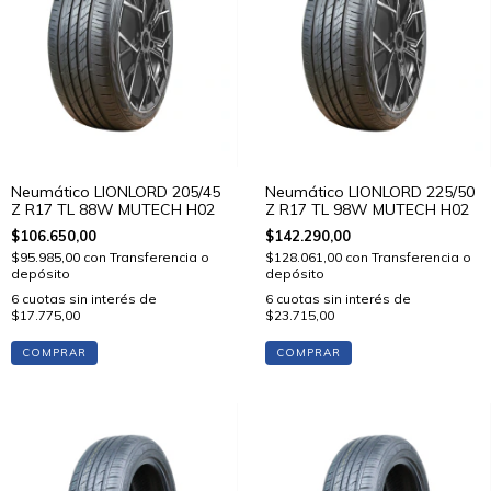
Neumático LIONLORD 205/45
Neumático LIONLORD 225/50
Z R17 TL 88W MUTECH H02
Z R17 TL 98W MUTECH H02
$106.650,00
$142.290,00
$95.985,00
con
Transferencia o
$128.061,00
con
Transferencia o
depósito
depósito
6
cuotas sin interés de
6
cuotas sin interés de
$17.775,00
$23.715,00
COMPRAR
COMPRAR