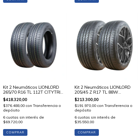
Kit 2 Neumáticos LIONLORD
Kit 2 Neumáticos LIONLORD
265/70 R16 TL 112T CITYTRIP
205/45 Z R17 TL 88W
V01
MUTECH H02
$418.320,00
$213.300,00
$376.488,00
con
Transferencia o
$191.970,00
con
Transferencia o
depósito
depósito
6
cuotas sin interés de
6
cuotas sin interés de
$69.720,00
$35.550,00
COMPRAR
COMPRAR