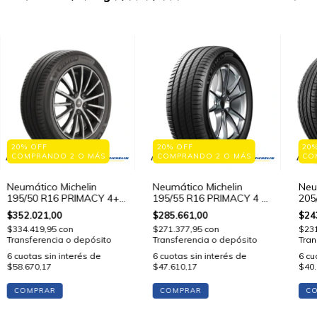
20% OFF
20% OFF
20
COMPRANDO 2 O MÁS
COMPRANDO 2 O MÁS
CO
Neumático Michelin
Neumático Michelin
Neu
195/50 R16 PRIMACY 4+
195/55 R16 PRIMACY 4 87
205
88 V STD
V STD
V S
$352.021,00
$285.661,00
$24
$334.419,95
con
$271.377,95
con
$23
Transferencia o depósito
Transferencia o depósito
Tran
6
cuotas sin interés de
6
cuotas sin interés de
6
cu
$58.670,17
$47.610,17
$40.
COMPRAR
COMPRAR
C