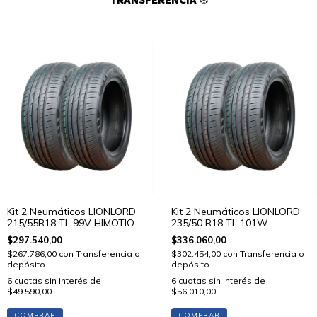
TRANSFERENCIA ❄️
Kit 2 Neumáticos LIONLORD
Kit 2 Neumáticos LIONLORD
215/55R18 TL 99V HIMOTION
235/50 R18 TL 101W
U01
HIMOTION U01
$297.540,00
$336.060,00
$267.786,00
con
Transferencia o
$302.454,00
con
Transferencia o
depósito
depósito
6
cuotas sin interés de
6
cuotas sin interés de
$49.590,00
$56.010,00
COMPRAR
COMPRAR