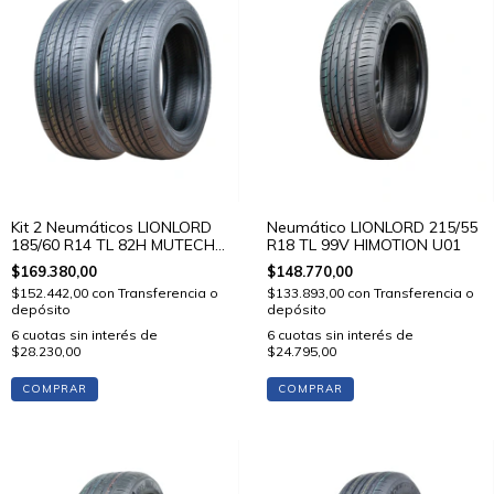
Kit 2 Neumáticos LIONLORD
Neumático LIONLORD 215/55
185/60 R14 TL 82H MUTECH
R18 TL 99V HIMOTION U01
H01
$169.380,00
$148.770,00
$152.442,00
con
Transferencia o
$133.893,00
con
Transferencia o
depósito
depósito
6
cuotas sin interés de
6
cuotas sin interés de
$28.230,00
$24.795,00
COMPRAR
COMPRAR