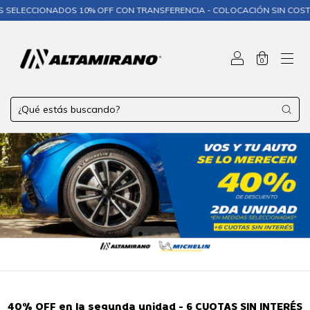
NADOS 10% OFF CON TRANSFERENCIA - COLOCACIÓN SIN COSTO❄️
❄️ M
0
40% OFF en la segunda unidad - 6 CUOTAS SIN INTERÉS