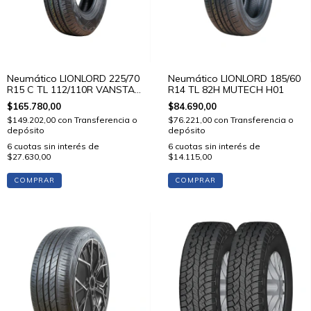
Neumático LIONLORD 225/70
Neumático LIONLORD 185/60
R15 C TL 112/110R VANSTAR
R14 TL 82H MUTECH H01
C01
$165.780,00
$84.690,00
$149.202,00
con
Transferencia o
$76.221,00
con
Transferencia o
depósito
depósito
6
cuotas sin interés de
6
cuotas sin interés de
$27.630,00
$14.115,00
COMPRAR
COMPRAR