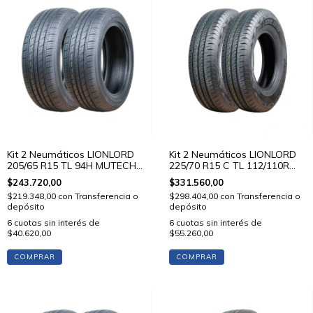
Kit 2 Neumáticos LIONLORD
Kit 2 Neumáticos LIONLORD
205/65 R15 TL 94H MUTECH
225/70 R15 C TL 112/110R
H01
VANSTAR C01
$243.720,00
$331.560,00
$219.348,00
con
Transferencia o
$298.404,00
con
Transferencia o
depósito
depósito
6
cuotas sin interés de
6
cuotas sin interés de
$40.620,00
$55.260,00
COMPRAR
COMPRAR