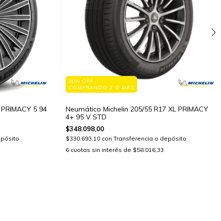
20% OFF
COMPRANDO 2 O MÁS
6 PRIMACY 5 94
Neumático Michelin 205/55 R17 XL PRIMACY
4+ 95 V STD
$348.098,00
epósito
$330.693,10
con
Transferencia o depósito
6
cuotas sin interés de
$58.016,33