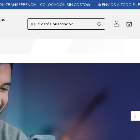
COLOCACIÓN SIN COSTO❄️
❄️ ENVIOS A TODO EL PAÍS❄️
❄️ NEUMÁTICO
las
0