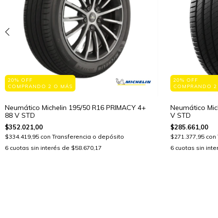
20% OFF
20% OFF
COMPRANDO 2 O MÁS
COMPRANDO 2
Neumático Michelin 195/50 R16 PRIMACY 4+
Neumático Mic
88 V STD
V STD
$352.021,00
$285.661,00
$334.419,95
con
Transferencia o depósito
$271.377,95
con
6
cuotas sin interés de
$58.670,17
6
cuotas sin int