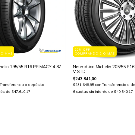
20% OFF
 O MÁS
COMPRANDO 2 O MÁS
helin 195/55 R16 PRIMACY 4 87
Neumático Michelin 205/55 R1
V STD
$243.841,00
Transferencia o depósito
$231.648,95
con
Transferencia o d
erés de
$47.610,17
6
cuotas sin interés de
$40.640,17