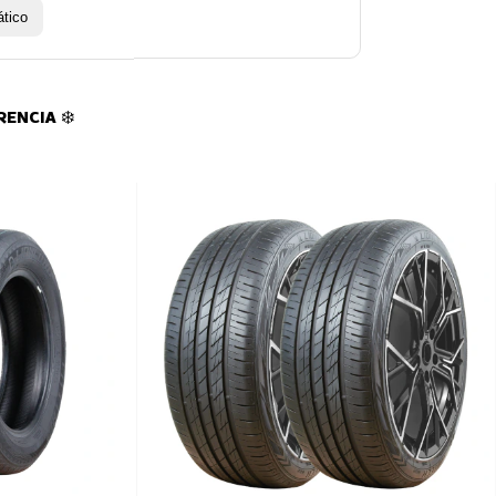
tico
ENCIA ❄️