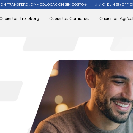
COLOCACIÓN SIN COSTO❄️
❄️ MICHELIN 5% OFF CON TRANSFERENCIA - 
Cubiertas Trelleborg
Cubiertas Camiones
Cubiertas Agríco