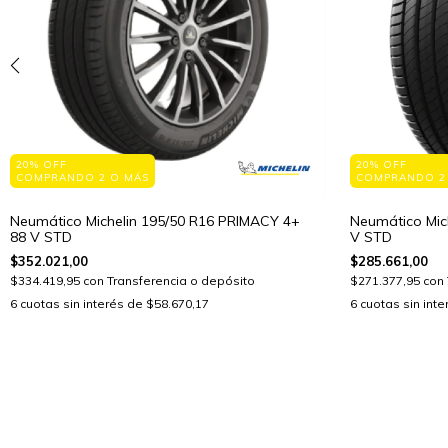
20% OFF
20% OFF
COMPRANDO 2 O MÁS
COMPRANDO 2
Neumático Michelin 195/50 R16 PRIMACY 4+
Neumático Mic
88 V STD
V STD
$352.021,00
$285.661,00
$334.419,95
con
Transferencia o depósito
$271.377,95
con
6
cuotas sin interés de
$58.670,17
6
cuotas sin int