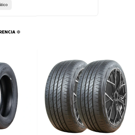
tico
ENCIA ❄️