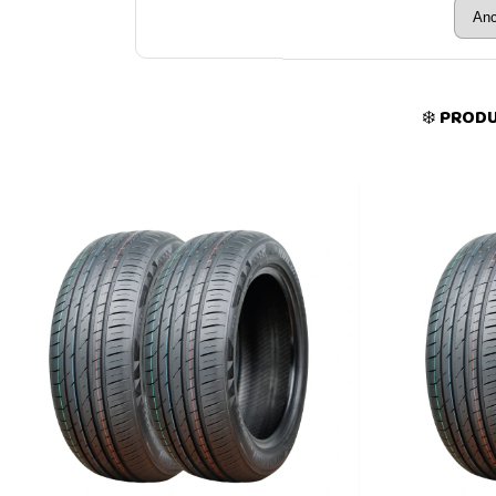
❄️ PROD