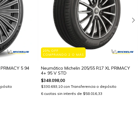
20% OFF
COMPRANDO 2 O MÁS
6 PRIMACY 5 94
Neumático Michelin 205/55 R17 XL PRIMACY
4+ 95 V STD
$348.098,00
epósito
$330.693,10
con
Transferencia o depósito
6
cuotas sin interés de
$58.016,33