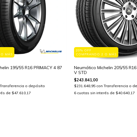
20% OFF
 O MÁS
COMPRANDO 2 O MÁS
helin 195/55 R16 PRIMACY 4 87
Neumático Michelin 205/55 R1
V STD
$243.841,00
Transferencia o depósito
$231.648,95
con
Transferencia o d
erés de
$47.610,17
6
cuotas sin interés de
$40.640,17