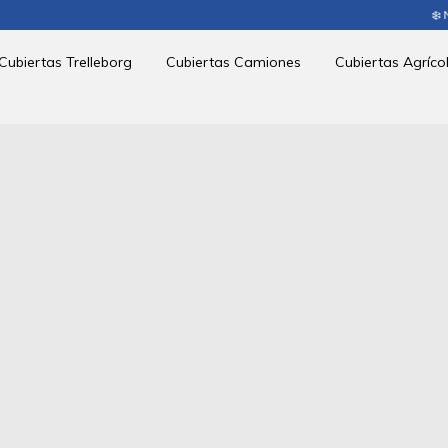
❄️ NEUMÁTICOS SELECC
Cubiertas Trelleborg
Cubiertas Camiones
Cubiertas Agríco