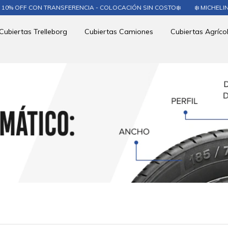
 OFF CON TRANSFERENCIA - COLOCACIÓN SIN COSTO❄️
❄️ MICHELIN 5
Cubiertas Trelleborg
Cubiertas Camiones
Cubiertas Agríco