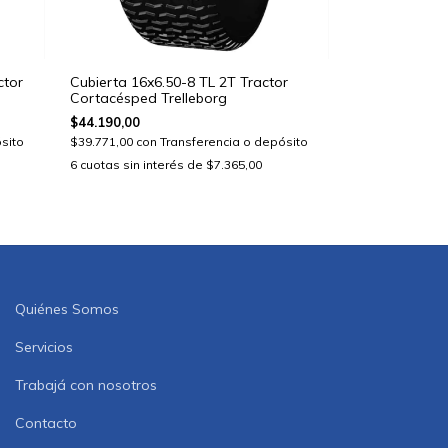
ctor
Cubierta 16x6.50-8 TL 2T Tractor
Cortacésped Trelleborg
$44.190,00
sito
$39.771,00
con
Transferencia o depósito
6
cuotas sin interés de
$7.365,00
Quiénes Somos
Servicios
Trabajá con nosotros
Contacto