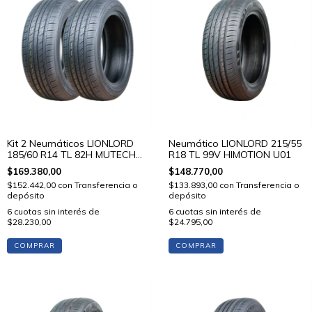
Kit 2 Neumáticos LIONLORD
Neumático LIONLORD 215/55
185/60 R14 TL 82H MUTECH
R18 TL 99V HIMOTION U01
H01
$169.380,00
$148.770,00
$152.442,00
con
Transferencia o
$133.893,00
con
Transferencia o
depósito
depósito
6
cuotas sin interés de
6
cuotas sin interés de
$28.230,00
$24.795,00
COMPRAR
COMPRAR