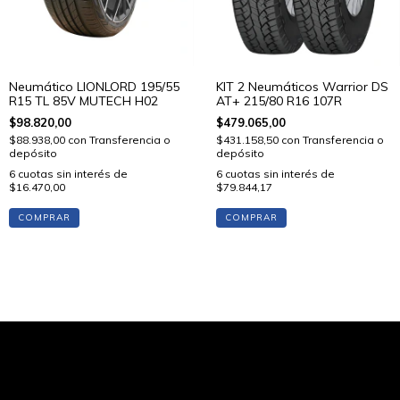
Neumático LIONLORD 195/55
KIT 2 Neumáticos Warrior DS
R15 TL 85V MUTECH H02
AT+ 215/80 R16 107R
$98.820,00
$479.065,00
$88.938,00
con
Transferencia o
$431.158,50
con
Transferencia o
depósito
depósito
6
cuotas sin interés de
6
cuotas sin interés de
$16.470,00
$79.844,17
COMPRAR
COMPRAR