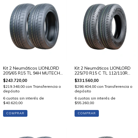
Kit 2 Neumáticos LIONLORD
Kit 2 Neumáticos LIONLORD
205/65 R15 TL 94H MUTECH
225/70 R15 C TL 112/110R
H01
VANSTAR C01
$243.720,00
$331.560,00
$219.348,00
con
Transferencia o
$298.404,00
con
Transferencia o
depósito
depósito
6
cuotas sin interés de
6
cuotas sin interés de
$40.620,00
$55.260,00
COMPRAR
COMPRAR