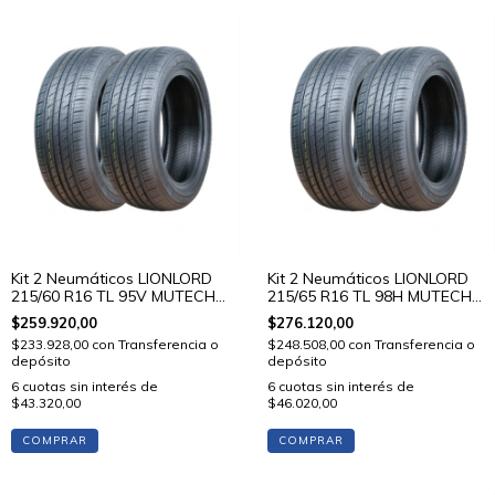
Kit 2 Neumáticos LIONLORD
Kit 2 Neumáticos LIONLORD
215/60 R16 TL 95V MUTECH
215/65 R16 TL 98H MUTECH
H01
H01
$259.920,00
$276.120,00
$233.928,00
con
Transferencia o
$248.508,00
con
Transferencia o
depósito
depósito
6
cuotas sin interés de
6
cuotas sin interés de
$43.320,00
$46.020,00
COMPRAR
COMPRAR