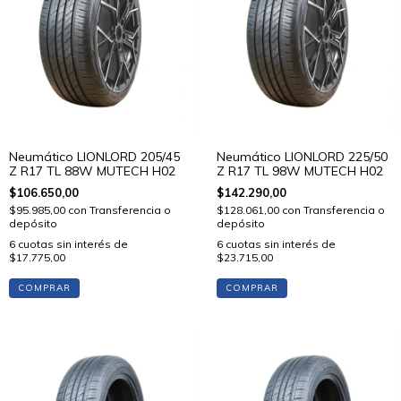
Neumático LIONLORD 205/45
Neumático LIONLORD 225/50
Z R17 TL 88W MUTECH H02
Z R17 TL 98W MUTECH H02
$106.650,00
$142.290,00
$95.985,00
con
Transferencia o
$128.061,00
con
Transferencia o
depósito
depósito
6
cuotas sin interés de
6
cuotas sin interés de
$17.775,00
$23.715,00
COMPRAR
COMPRAR