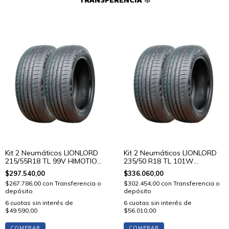
TRANSFERENCIA ❄️
Kit 2 Neumáticos LIONLORD
Kit 2 Neumáticos LIONLORD
215/55R18 TL 99V HIMOTION
235/50 R18 TL 101W
U01
HIMOTION U01
$297.540,00
$336.060,00
$267.786,00
con
Transferencia o
$302.454,00
con
Transferencia o
depósito
depósito
6
cuotas sin interés de
6
cuotas sin interés de
$49.590,00
$56.010,00
COMPRAR
COMPRAR