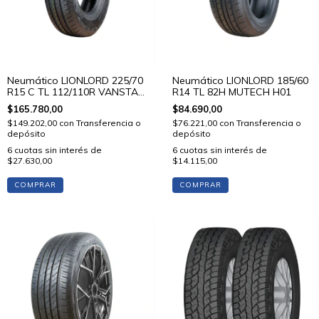
Neumático LIONLORD 225/70
Neumático LIONLORD 185/60
R15 C TL 112/110R VANSTAR
R14 TL 82H MUTECH H01
C01
$165.780,00
$84.690,00
$149.202,00
con
Transferencia o
$76.221,00
con
Transferencia o
depósito
depósito
6
cuotas sin interés de
6
cuotas sin interés de
$27.630,00
$14.115,00
COMPRAR
COMPRAR