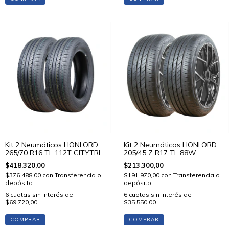
Kit 2 Neumáticos LIONLORD
Kit 2 Neumáticos LIONLORD
265/70 R16 TL 112T CITYTRIP
205/45 Z R17 TL 88W
V01
MUTECH H02
$418.320,00
$213.300,00
$376.488,00
con
Transferencia o
$191.970,00
con
Transferencia o
depósito
depósito
6
cuotas sin interés de
6
cuotas sin interés de
$69.720,00
$35.550,00
COMPRAR
COMPRAR