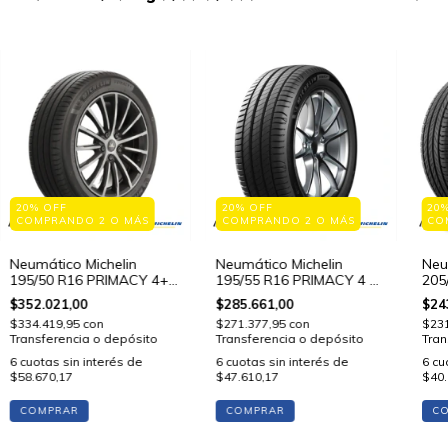
20% OFF
20% OFF
20
COMPRANDO 2 O MÁS
COMPRANDO 2 O MÁS
CO
Neumático Michelin
Neumático Michelin
Neu
195/50 R16 PRIMACY 4+
195/55 R16 PRIMACY 4 87
205
88 V STD
V STD
V S
$352.021,00
$285.661,00
$24
$334.419,95
con
$271.377,95
con
$23
Transferencia o depósito
Transferencia o depósito
Tran
6
cuotas sin interés de
6
cuotas sin interés de
6
cu
$58.670,17
$47.610,17
$40.
COMPRAR
COMPRAR
C