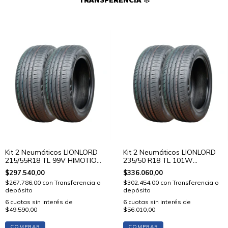
TRANSFERENCIA ❄️
Kit 2 Neumáticos LIONLORD
Kit 2 Neumáticos LIONLORD
215/55R18 TL 99V HIMOTION
235/50 R18 TL 101W
U01
HIMOTION U01
$297.540,00
$336.060,00
$267.786,00
con
Transferencia o
$302.454,00
con
Transferencia o
depósito
depósito
6
cuotas sin interés de
6
cuotas sin interés de
$49.590,00
$56.010,00
COMPRAR
COMPRAR