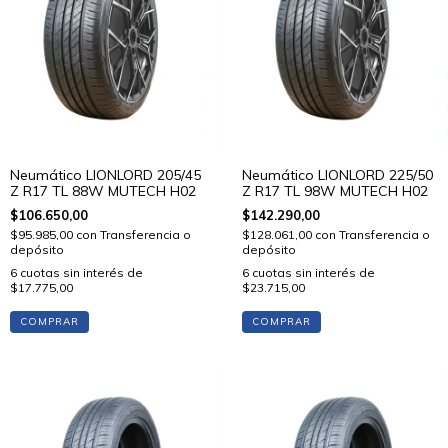
Neumático LIONLORD 205/45
Neumático LIONLORD 225/50
Z R17 TL 88W MUTECH H02
Z R17 TL 98W MUTECH H02
$106.650,00
$142.290,00
$95.985,00
con
Transferencia o
$128.061,00
con
Transferencia o
depósito
depósito
6
cuotas sin interés de
6
cuotas sin interés de
$17.775,00
$23.715,00
COMPRAR
COMPRAR