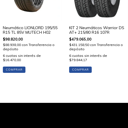
Neumático LIONLORD 195/55
KIT 2 Neumáticos Warrior DS
R15 TL 85V MUTECH H02
AT+ 215/80 R16 107R
$98.820,00
$479.065,00
$88.938,00
con
Transferencia o
$431.158,50
con
Transferencia o
depósito
depósito
6
cuotas sin interés de
6
cuotas sin interés de
$16.470,00
$79.844,17
COMPRAR
COMPRAR