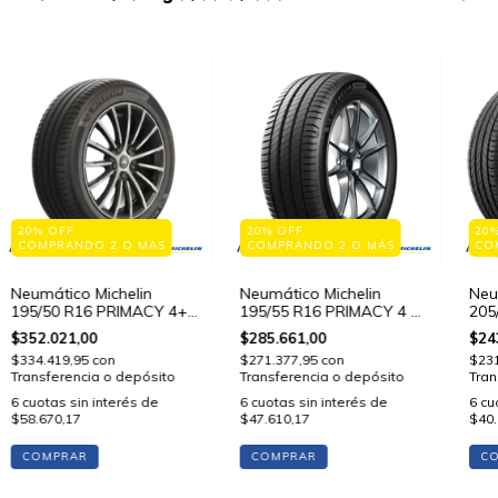
20% OFF
20% OFF
20
COMPRANDO 2 O MÁS
COMPRANDO 2 O MÁS
CO
Neumático Michelin
Neumático Michelin
Neu
195/50 R16 PRIMACY 4+
195/55 R16 PRIMACY 4 87
205
88 V STD
V STD
V S
$352.021,00
$285.661,00
$24
$334.419,95
con
$271.377,95
con
$23
Transferencia o depósito
Transferencia o depósito
Tran
6
cuotas sin interés de
6
cuotas sin interés de
6
cu
$58.670,17
$47.610,17
$40.
COMPRAR
COMPRAR
C