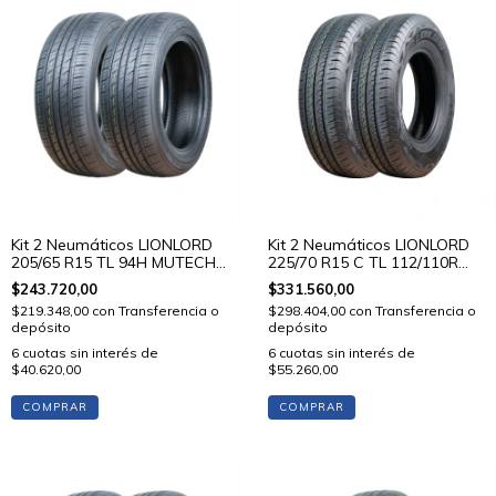
Kit 2 Neumáticos LIONLORD
Kit 2 Neumáticos LIONLORD
205/65 R15 TL 94H MUTECH
225/70 R15 C TL 112/110R
H01
VANSTAR C01
$243.720,00
$331.560,00
$219.348,00
con
Transferencia o
$298.404,00
con
Transferencia o
depósito
depósito
6
cuotas sin interés de
6
cuotas sin interés de
$40.620,00
$55.260,00
COMPRAR
COMPRAR