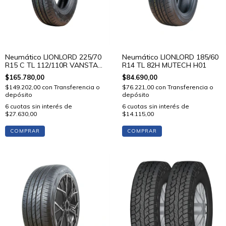
Neumático LIONLORD 225/70
Neumático LIONLORD 185/60
R15 C TL 112/110R VANSTAR
R14 TL 82H MUTECH H01
C01
$165.780,00
$84.690,00
$149.202,00
con
Transferencia o
$76.221,00
con
Transferencia o
depósito
depósito
6
cuotas sin interés de
6
cuotas sin interés de
$27.630,00
$14.115,00
COMPRAR
COMPRAR