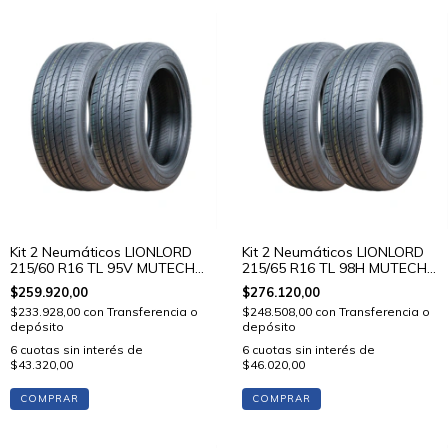
Kit 2 Neumáticos LIONLORD
Kit 2 Neumáticos LIONLORD
215/60 R16 TL 95V MUTECH
215/65 R16 TL 98H MUTECH
H01
H01
$259.920,00
$276.120,00
$233.928,00
con
Transferencia o
$248.508,00
con
Transferencia o
depósito
depósito
6
cuotas sin interés de
6
cuotas sin interés de
$43.320,00
$46.020,00
COMPRAR
COMPRAR