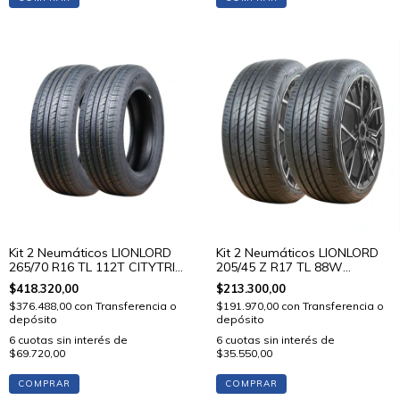
Kit 2 Neumáticos LIONLORD
Kit 2 Neumáticos LIONLORD
265/70 R16 TL 112T CITYTRIP
205/45 Z R17 TL 88W
V01
MUTECH H02
$418.320,00
$213.300,00
$376.488,00
con
Transferencia o
$191.970,00
con
Transferencia o
depósito
depósito
6
cuotas sin interés de
6
cuotas sin interés de
$69.720,00
$35.550,00
COMPRAR
COMPRAR