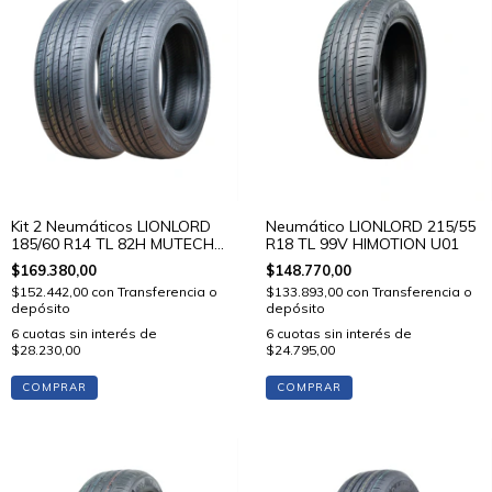
Kit 2 Neumáticos LIONLORD
Neumático LIONLORD 215/55
185/60 R14 TL 82H MUTECH
R18 TL 99V HIMOTION U01
H01
$169.380,00
$148.770,00
$152.442,00
con
Transferencia o
$133.893,00
con
Transferencia o
depósito
depósito
6
cuotas sin interés de
6
cuotas sin interés de
$28.230,00
$24.795,00
COMPRAR
COMPRAR