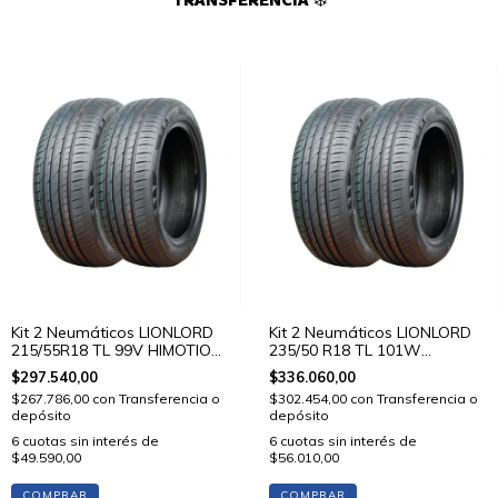
TRANSFERENCIA ❄️
Kit 2 Neumáticos LIONLORD
Kit 2 Neumáticos LIONLORD
215/55R18 TL 99V HIMOTION
235/50 R18 TL 101W
U01
HIMOTION U01
$297.540,00
$336.060,00
$267.786,00
con
Transferencia o
$302.454,00
con
Transferencia o
depósito
depósito
6
cuotas sin interés de
6
cuotas sin interés de
$49.590,00
$56.010,00
COMPRAR
COMPRAR