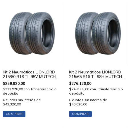
Kit 2 Neumáticos LIONLORD
Kit 2 Neumáticos LIONLORD
215/60 R16 TL 95V MUTECH
215/65 R16 TL 98H MUTECH
H01
H01
$259.920,00
$276.120,00
$233.928,00
con
Transferencia o
$248.508,00
con
Transferencia o
depósito
depósito
6
cuotas sin interés de
6
cuotas sin interés de
$43.320,00
$46.020,00
COMPRAR
COMPRAR