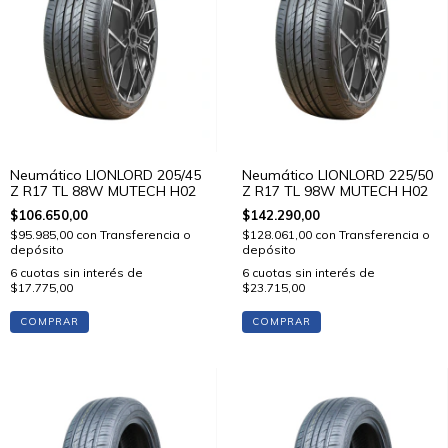
Neumático LIONLORD 205/45
Neumático LIONLORD 225/50
Z R17 TL 88W MUTECH H02
Z R17 TL 98W MUTECH H02
$106.650,00
$142.290,00
$95.985,00
con
Transferencia o
$128.061,00
con
Transferencia o
depósito
depósito
6
cuotas sin interés de
6
cuotas sin interés de
$17.775,00
$23.715,00
COMPRAR
COMPRAR