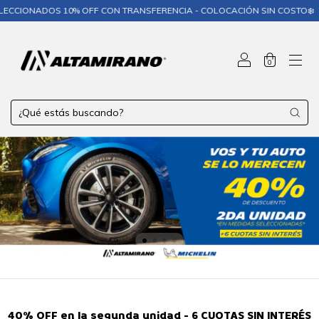
 10% OFF CON TRANSFERENCIA - COLOCACIÓN SIN COSTO❄️
❄️ MICHEL
0
40% OFF en la segunda unidad - 6 CUOTAS SIN INTERÉS