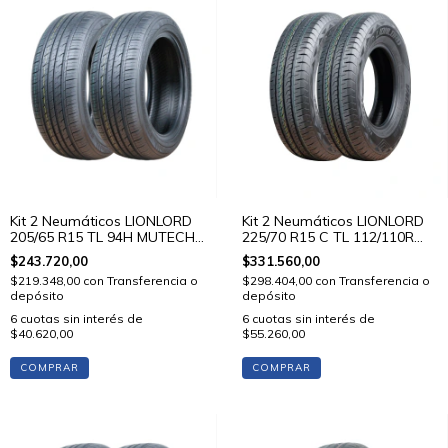
Kit 2 Neumáticos LIONLORD
Kit 2 Neumáticos LIONLORD
205/65 R15 TL 94H MUTECH
225/70 R15 C TL 112/110R
H01
VANSTAR C01
$243.720,00
$331.560,00
$219.348,00
con
Transferencia o
$298.404,00
con
Transferencia o
depósito
depósito
6
cuotas sin interés de
6
cuotas sin interés de
$40.620,00
$55.260,00
COMPRAR
COMPRAR