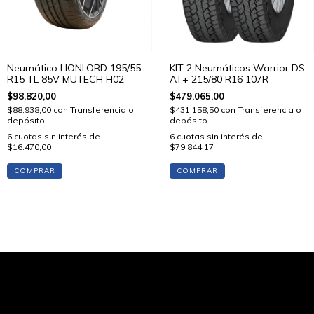
Neumático LIONLORD 195/55
KIT 2 Neumáticos Warrior DS
R15 TL 85V MUTECH H02
AT+ 215/80 R16 107R
$98.820,00
$479.065,00
$88.938,00
con
Transferencia o
$431.158,50
con
Transferencia o
depósito
depósito
6
cuotas sin interés de
6
cuotas sin interés de
$16.470,00
$79.844,17
COMPRAR
COMPRAR