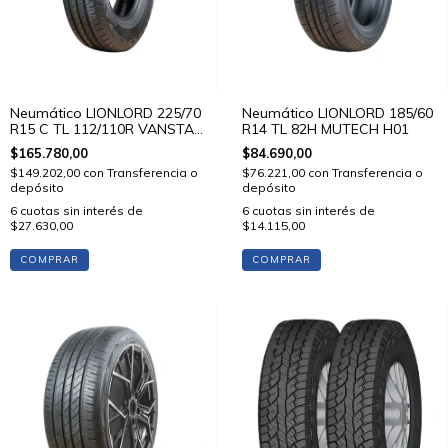
Neumático LIONLORD 225/70
Neumático LIONLORD 185/60
R15 C TL 112/110R VANSTAR
R14 TL 82H MUTECH H01
C01
$165.780,00
$84.690,00
$149.202,00
con
Transferencia o
$76.221,00
con
Transferencia o
depósito
depósito
6
cuotas sin interés de
6
cuotas sin interés de
$27.630,00
$14.115,00
COMPRAR
COMPRAR