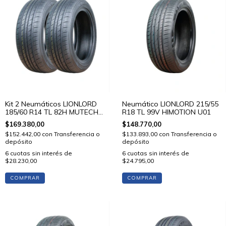
Kit 2 Neumáticos LIONLORD
Neumático LIONLORD 215/55
185/60 R14 TL 82H MUTECH
R18 TL 99V HIMOTION U01
H01
$169.380,00
$148.770,00
$152.442,00
con
Transferencia o
$133.893,00
con
Transferencia o
depósito
depósito
6
cuotas sin interés de
6
cuotas sin interés de
$28.230,00
$24.795,00
COMPRAR
COMPRAR