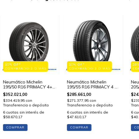
20% OFF
20% OFF
20
COMPRANDO 2 O MÁS
COMPRANDO 2 O MÁS
CO
Neumático Michelin
Neumático Michelin
Neu
195/50 R16 PRIMACY 4+
195/55 R16 PRIMACY 4 87
205
88 V STD
V STD
V S
$352.021,00
$285.661,00
$24
$334.419,95
con
$271.377,95
con
$23
Transferencia o depósito
Transferencia o depósito
Tran
6
cuotas sin interés de
6
cuotas sin interés de
6
cu
$58.670,17
$47.610,17
$40.
COMPRAR
COMPRAR
C