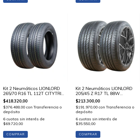
Kit 2 Neumáticos LIONLORD
Kit 2 Neumáticos LIONLORD
265/70 R16 TL 112T CITYTRIP
205/45 Z R17 TL 88W
V01
MUTECH H02
$418.320,00
$213.300,00
$376.488,00
con
Transferencia o
$191.970,00
con
Transferencia o
depósito
depósito
6
cuotas sin interés de
6
cuotas sin interés de
$69.720,00
$35.550,00
COMPRAR
COMPRAR