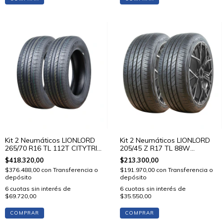
Kit 2 Neumáticos LIONLORD
Kit 2 Neumáticos LIONLORD
265/70 R16 TL 112T CITYTRIP
205/45 Z R17 TL 88W
V01
MUTECH H02
$418.320,00
$213.300,00
$376.488,00
con
Transferencia o
$191.970,00
con
Transferencia o
depósito
depósito
6
cuotas sin interés de
6
cuotas sin interés de
$69.720,00
$35.550,00
COMPRAR
COMPRAR