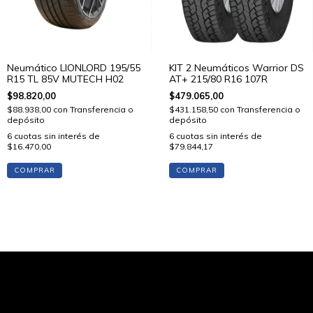
Neumático LIONLORD 195/55
KIT 2 Neumáticos Warrior DS
R15 TL 85V MUTECH H02
AT+ 215/80 R16 107R
$98.820,00
$479.065,00
$88.938,00
con
Transferencia o
$431.158,50
con
Transferencia o
depósito
depósito
6
cuotas sin interés de
6
cuotas sin interés de
$16.470,00
$79.844,17
COMPRAR
COMPRAR