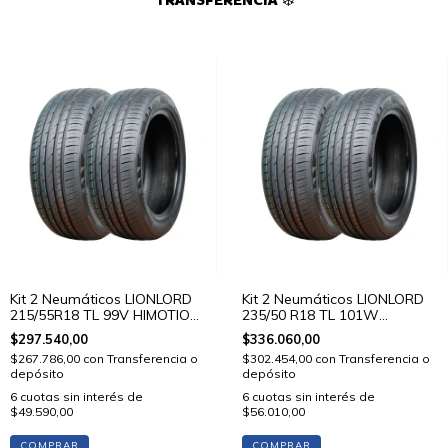
TRANSFERENCIA ❄️
Kit 2 Neumáticos LIONLORD
Kit 2 Neumáticos LIONLORD
215/55R18 TL 99V HIMOTION
235/50 R18 TL 101W
U01
HIMOTION U01
$297.540,00
$336.060,00
$267.786,00
con
Transferencia o
$302.454,00
con
Transferencia o
depósito
depósito
6
cuotas sin interés de
6
cuotas sin interés de
$49.590,00
$56.010,00
COMPRAR
COMPRAR