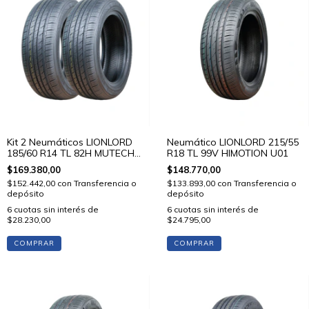
Kit 2 Neumáticos LIONLORD
Neumático LIONLORD 215/55
185/60 R14 TL 82H MUTECH
R18 TL 99V HIMOTION U01
H01
$169.380,00
$148.770,00
$152.442,00
con
Transferencia o
$133.893,00
con
Transferencia o
depósito
depósito
6
cuotas sin interés de
6
cuotas sin interés de
$28.230,00
$24.795,00
COMPRAR
COMPRAR