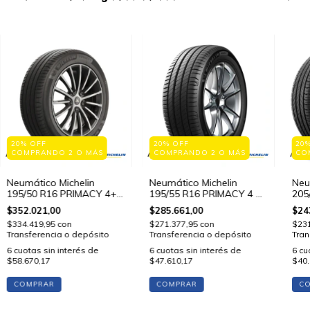
20% OFF
20% OFF
20
COMPRANDO 2 O MÁS
COMPRANDO 2 O MÁS
CO
Neumático Michelin
Neumático Michelin
Neu
195/50 R16 PRIMACY 4+
195/55 R16 PRIMACY 4 87
205
88 V STD
V STD
V S
$352.021,00
$285.661,00
$24
$334.419,95
con
$271.377,95
con
$23
Transferencia o depósito
Transferencia o depósito
Tran
6
cuotas sin interés de
6
cuotas sin interés de
6
cu
$58.670,17
$47.610,17
$40.
COMPRAR
COMPRAR
C