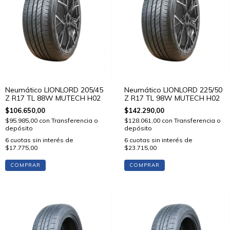
Neumático LIONLORD 205/45
Neumático LIONLORD 225/50
Z R17 TL 88W MUTECH H02
Z R17 TL 98W MUTECH H02
$106.650,00
$142.290,00
$95.985,00
con
Transferencia o
$128.061,00
con
Transferencia o
depósito
depósito
6
cuotas sin interés de
6
cuotas sin interés de
$17.775,00
$23.715,00
COMPRAR
COMPRAR