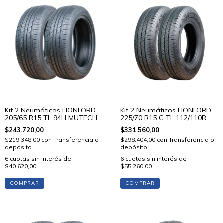
Kit 2 Neumáticos LIONLORD
Kit 2 Neumáticos LIONLORD
205/65 R15 TL 94H MUTECH
225/70 R15 C TL 112/110R
H01
VANSTAR C01
$243.720,00
$331.560,00
$219.348,00
con
Transferencia o
$298.404,00
con
Transferencia o
depósito
depósito
6
cuotas sin interés de
6
cuotas sin interés de
$40.620,00
$55.260,00
COMPRAR
COMPRAR