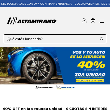
ADOS 10% OFF CON TRANSFERENCIA - COLOCACIÓN SIN COSTO❄️
❄️ MI
0
40% OFF en la segunda unidad - 6 CUOTAS SIN INTERÉS