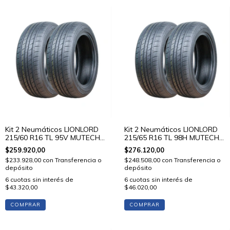
Kit 2 Neumáticos LIONLORD
Kit 2 Neumáticos LIONLORD
215/60 R16 TL 95V MUTECH
215/65 R16 TL 98H MUTECH
H01
H01
$259.920,00
$276.120,00
$233.928,00
con
Transferencia o
$248.508,00
con
Transferencia o
depósito
depósito
6
cuotas sin interés de
6
cuotas sin interés de
$43.320,00
$46.020,00
COMPRAR
COMPRAR