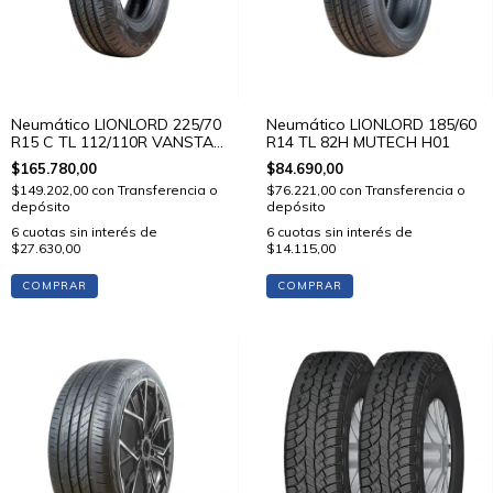
Neumático LIONLORD 225/70
Neumático LIONLORD 185/60
R15 C TL 112/110R VANSTAR
R14 TL 82H MUTECH H01
C01
$165.780,00
$84.690,00
$149.202,00
con
Transferencia o
$76.221,00
con
Transferencia o
depósito
depósito
6
cuotas sin interés de
6
cuotas sin interés de
$27.630,00
$14.115,00
COMPRAR
COMPRAR