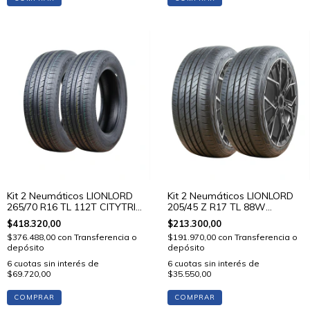
Kit 2 Neumáticos LIONLORD
Kit 2 Neumáticos LIONLORD
265/70 R16 TL 112T CITYTRIP
205/45 Z R17 TL 88W
V01
MUTECH H02
$418.320,00
$213.300,00
$376.488,00
con
Transferencia o
$191.970,00
con
Transferencia o
depósito
depósito
6
cuotas sin interés de
6
cuotas sin interés de
$69.720,00
$35.550,00
COMPRAR
COMPRAR