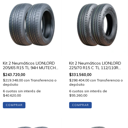
Kit 2 Neumáticos LIONLORD
Kit 2 Neumáticos LIONLORD
205/65 R15 TL 94H MUTECH
225/70 R15 C TL 112/110R
H01
VANSTAR C01
$243.720,00
$331.560,00
$219.348,00
con
Transferencia o
$298.404,00
con
Transferencia o
depósito
depósito
6
cuotas sin interés de
6
cuotas sin interés de
$40.620,00
$55.260,00
COMPRAR
COMPRAR