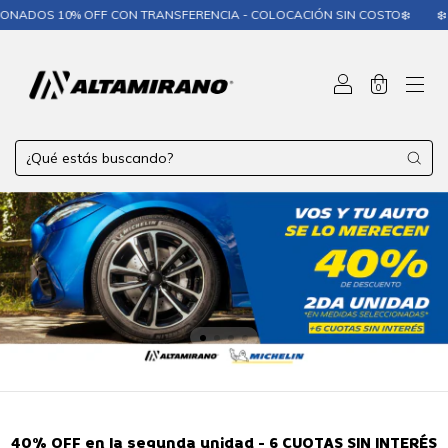
% OFF CON TRANSFERENCIA - COLOCACIÓN SIN COSTO❄️
❄️ MICHELIN 
0
40% OFF en la segunda unidad - 6 CUOTAS SIN INTERÉS