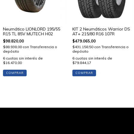
Neumático LIONLORD 195/55
KIT 2 Neumáticos Warrior DS
R15 TL 85V MUTECH H02
AT+ 215/80 R16 107R
$98.820,00
$479.065,00
$88.938,00
con
Transferencia o
$431.158,50
con
Transferencia o
depósito
depósito
6
cuotas sin interés de
6
cuotas sin interés de
$16.470,00
$79.844,17
COMPRAR
COMPRAR