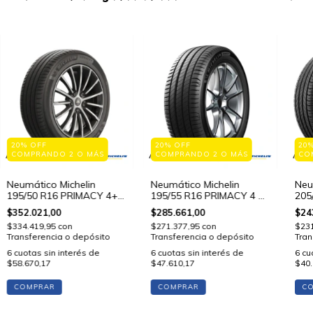
20% OFF
20% OFF
20
COMPRANDO 2 O MÁS
COMPRANDO 2 O MÁS
CO
Neumático Michelin
Neumático Michelin
Neu
195/50 R16 PRIMACY 4+
195/55 R16 PRIMACY 4 87
205
88 V STD
V STD
V S
$352.021,00
$285.661,00
$24
$334.419,95
con
$271.377,95
con
$23
Transferencia o depósito
Transferencia o depósito
Tran
6
cuotas sin interés de
6
cuotas sin interés de
6
cu
$58.670,17
$47.610,17
$40.
COMPRAR
COMPRAR
C