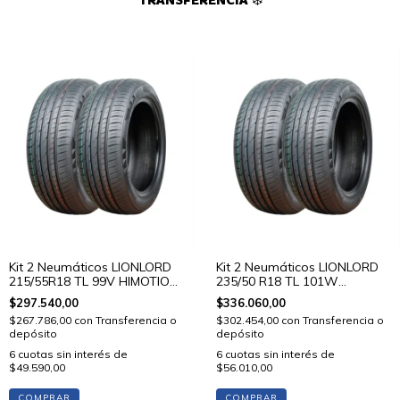
TRANSFERENCIA ❄️
Kit 2 Neumáticos LIONLORD
Kit 2 Neumáticos LIONLORD
215/55R18 TL 99V HIMOTION
235/50 R18 TL 101W
U01
HIMOTION U01
$297.540,00
$336.060,00
$267.786,00
con
Transferencia o
$302.454,00
con
Transferencia o
depósito
depósito
6
cuotas sin interés de
6
cuotas sin interés de
$49.590,00
$56.010,00
COMPRAR
COMPRAR