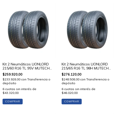
Kit 2 Neumáticos LIONLORD
Kit 2 Neumáticos LIONLORD
215/60 R16 TL 95V MUTECH
215/65 R16 TL 98H MUTECH
H01
H01
$259.920,00
$276.120,00
$233.928,00
con
Transferencia o
$248.508,00
con
Transferencia o
depósito
depósito
6
cuotas sin interés de
6
cuotas sin interés de
$43.320,00
$46.020,00
COMPRAR
COMPRAR