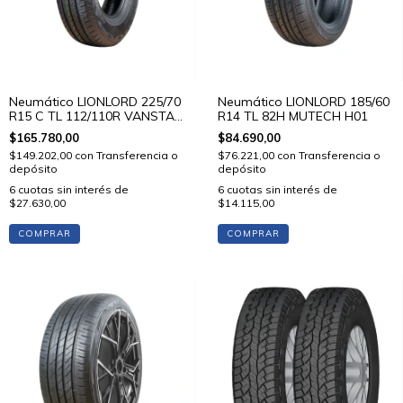
Neumático LIONLORD 225/70
Neumático LIONLORD 185/60
R15 C TL 112/110R VANSTAR
R14 TL 82H MUTECH H01
C01
$165.780,00
$84.690,00
$149.202,00
con
Transferencia o
$76.221,00
con
Transferencia o
depósito
depósito
6
cuotas sin interés de
6
cuotas sin interés de
$27.630,00
$14.115,00
COMPRAR
COMPRAR