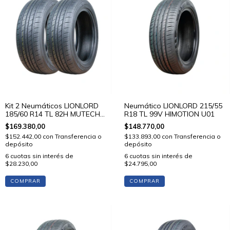
Kit 2 Neumáticos LIONLORD
Neumático LIONLORD 215/55
185/60 R14 TL 82H MUTECH
R18 TL 99V HIMOTION U01
H01
$169.380,00
$148.770,00
$152.442,00
con
Transferencia o
$133.893,00
con
Transferencia o
depósito
depósito
6
cuotas sin interés de
6
cuotas sin interés de
$28.230,00
$24.795,00
COMPRAR
COMPRAR