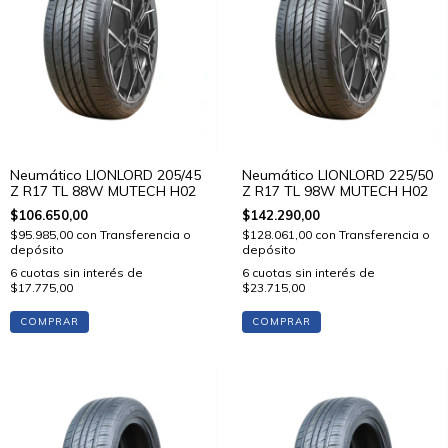
Neumático LIONLORD 205/45
Neumático LIONLORD 225/50
Z R17 TL 88W MUTECH H02
Z R17 TL 98W MUTECH H02
$106.650,00
$142.290,00
$95.985,00
con
Transferencia o
$128.061,00
con
Transferencia o
depósito
depósito
6
cuotas sin interés de
6
cuotas sin interés de
$17.775,00
$23.715,00
COMPRAR
COMPRAR