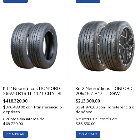
Kit 2 Neumáticos LIONLORD
Kit 2 Neumáticos LIONLORD
265/70 R16 TL 112T CITYTRIP
205/45 Z R17 TL 88W
V01
MUTECH H02
$418.320,00
$213.300,00
$376.488,00
con
Transferencia o
$191.970,00
con
Transferencia o
depósito
depósito
6
cuotas sin interés de
6
cuotas sin interés de
$69.720,00
$35.550,00
COMPRAR
COMPRAR