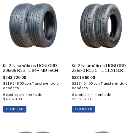
Kit 2 Neumáticos LIONLORD
Kit 2 Neumáticos LIONLORD
205/65 R15 TL 94H MUTECH
225/70 R15 C TL 112/110R
H01
VANSTAR C01
$243.720,00
$331.560,00
$219.348,00
con
Transferencia o
$298.404,00
con
Transferencia o
depósito
depósito
6
cuotas sin interés de
6
cuotas sin interés de
$40.620,00
$55.260,00
COMPRAR
COMPRAR