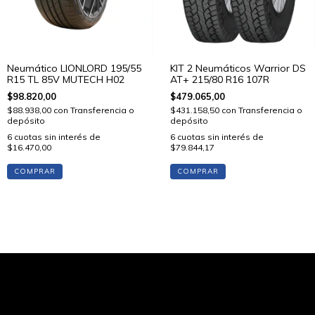
Neumático LIONLORD 195/55
KIT 2 Neumáticos Warrior DS
R15 TL 85V MUTECH H02
AT+ 215/80 R16 107R
$98.820,00
$479.065,00
$88.938,00
con
Transferencia o
$431.158,50
con
Transferencia o
depósito
depósito
6
cuotas sin interés de
6
cuotas sin interés de
$16.470,00
$79.844,17
COMPRAR
COMPRAR