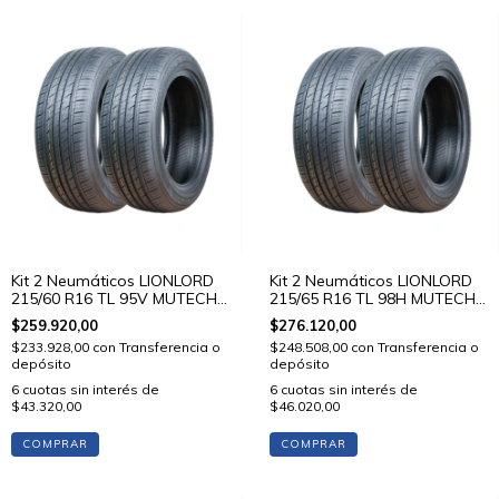
Kit 2 Neumáticos LIONLORD
Kit 2 Neumáticos LIONLORD
215/60 R16 TL 95V MUTECH
215/65 R16 TL 98H MUTECH
H01
H01
$259.920,00
$276.120,00
$233.928,00
con
Transferencia o
$248.508,00
con
Transferencia o
depósito
depósito
6
cuotas sin interés de
6
cuotas sin interés de
$43.320,00
$46.020,00
COMPRAR
COMPRAR