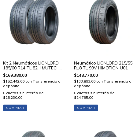
Kit 2 Neumáticos LIONLORD
Neumático LIONLORD 215/55
185/60 R14 TL 82H MUTECH
R18 TL 99V HIMOTION U01
H01
$169.380,00
$148.770,00
$152.442,00
con
Transferencia o
$133.893,00
con
Transferencia o
depósito
depósito
6
cuotas sin interés de
6
cuotas sin interés de
$28.230,00
$24.795,00
COMPRAR
COMPRAR