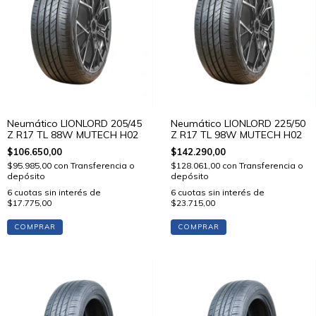
Neumático LIONLORD 205/45
Neumático LIONLORD 225/50
Z R17 TL 88W MUTECH H02
Z R17 TL 98W MUTECH H02
$106.650,00
$142.290,00
$95.985,00
con
Transferencia o
$128.061,00
con
Transferencia o
depósito
depósito
6
cuotas sin interés de
6
cuotas sin interés de
$17.775,00
$23.715,00
COMPRAR
COMPRAR