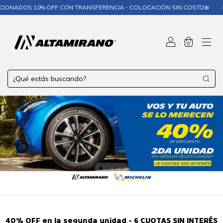
0% OFF CON TRANSFERENCIA - COLOCACIÓN SIN COSTO❄️
❄️ MICHELIN
0
40% OFF en la segunda unidad - 6 CUOTAS SIN INTERÉS