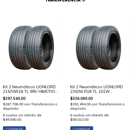
TRANSFERENCIA ❄️
Kit 2 Neumáticos LIONLORD
Kit 2 Neumáticos LIONLORD
215/55R18 TL 99V HIMOTION
235/50 R18 TL 101W
U01
HIMOTION U01
$297.540,00
$336.060,00
$267.786,00
con
Transferencia o
$302.454,00
con
Transferencia o
depósito
depósito
6
cuotas sin interés de
6
cuotas sin interés de
$49.590,00
$56.010,00
COMPRAR
COMPRAR