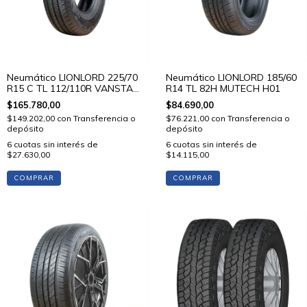
Neumático LIONLORD 225/70
Neumático LIONLORD 185/60
R15 C TL 112/110R VANSTAR
R14 TL 82H MUTECH H01
C01
$165.780,00
$84.690,00
$149.202,00
con
Transferencia o
$76.221,00
con
Transferencia o
depósito
depósito
6
cuotas sin interés de
6
cuotas sin interés de
$27.630,00
$14.115,00
COMPRAR
COMPRAR