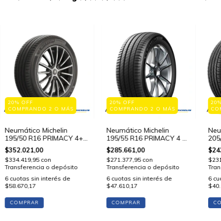
20% OFF
20% OFF
20
COMPRANDO 2 O MÁS
COMPRANDO 2 O MÁS
CO
Neumático Michelin
Neumático Michelin
Neu
195/50 R16 PRIMACY 4+
195/55 R16 PRIMACY 4 87
205
88 V STD
V STD
V S
$352.021,00
$285.661,00
$24
$334.419,95
con
$271.377,95
con
$23
Transferencia o depósito
Transferencia o depósito
Tran
6
cuotas sin interés de
6
cuotas sin interés de
6
cu
$58.670,17
$47.610,17
$40.
COMPRAR
COMPRAR
C