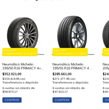
20% OFF
20% OFF
20
COMPRANDO 2 O MÁS
COMPRANDO 2 O MÁS
CO
Neumático Michelin
Neumático Michelin
Neu
195/50 R16 PRIMACY 4+
195/55 R16 PRIMACY 4 87
205
88 V STD
V STD
V S
$352.021,00
$285.661,00
$24
$334.419,95
con
$271.377,95
con
$23
Transferencia o depósito
Transferencia o depósito
Tran
6
cuotas sin interés de
6
cuotas sin interés de
6
cu
$58.670,17
$47.610,17
$40.
COMPRAR
COMPRAR
C