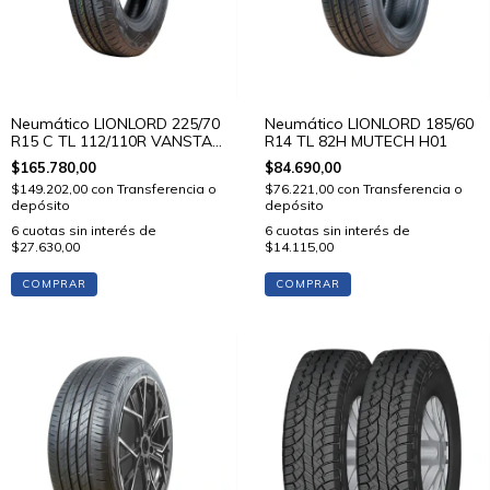
Neumático LIONLORD 225/70
Neumático LIONLORD 185/60
R15 C TL 112/110R VANSTAR
R14 TL 82H MUTECH H01
C01
$165.780,00
$84.690,00
$149.202,00
con
Transferencia o
$76.221,00
con
Transferencia o
depósito
depósito
6
cuotas sin interés de
6
cuotas sin interés de
$27.630,00
$14.115,00
COMPRAR
COMPRAR