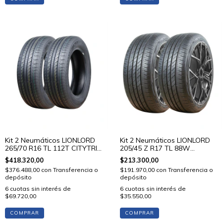
Kit 2 Neumáticos LIONLORD
Kit 2 Neumáticos LIONLORD
265/70 R16 TL 112T CITYTRIP
205/45 Z R17 TL 88W
V01
MUTECH H02
$418.320,00
$213.300,00
$376.488,00
con
Transferencia o
$191.970,00
con
Transferencia o
depósito
depósito
6
cuotas sin interés de
6
cuotas sin interés de
$69.720,00
$35.550,00
COMPRAR
COMPRAR