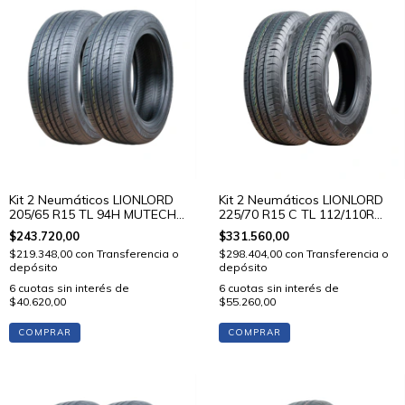
Kit 2 Neumáticos LIONLORD
Kit 2 Neumáticos LIONLORD
205/65 R15 TL 94H MUTECH
225/70 R15 C TL 112/110R
H01
VANSTAR C01
$243.720,00
$331.560,00
$219.348,00
con
Transferencia o
$298.404,00
con
Transferencia o
depósito
depósito
6
cuotas sin interés de
6
cuotas sin interés de
$40.620,00
$55.260,00
COMPRAR
COMPRAR