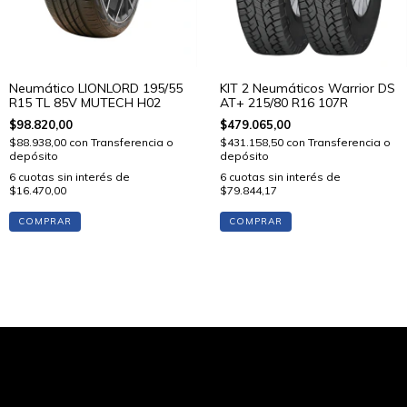
Neumático LIONLORD 195/55
KIT 2 Neumáticos Warrior DS
R15 TL 85V MUTECH H02
AT+ 215/80 R16 107R
$98.820,00
$479.065,00
$88.938,00
con
Transferencia o
$431.158,50
con
Transferencia o
depósito
depósito
6
cuotas sin interés de
6
cuotas sin interés de
$16.470,00
$79.844,17
COMPRAR
COMPRAR