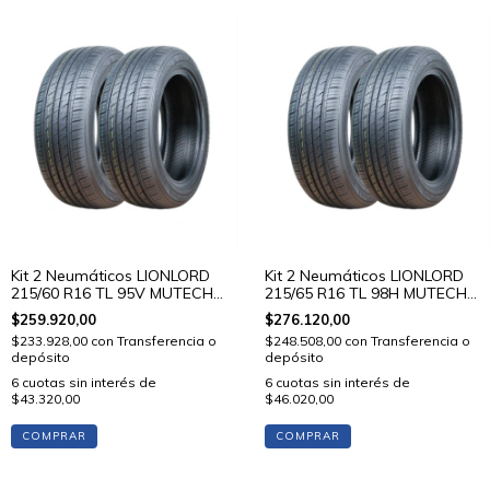
Kit 2 Neumáticos LIONLORD
Kit 2 Neumáticos LIONLORD
215/60 R16 TL 95V MUTECH
215/65 R16 TL 98H MUTECH
H01
H01
$259.920,00
$276.120,00
$233.928,00
con
Transferencia o
$248.508,00
con
Transferencia o
depósito
depósito
6
cuotas sin interés de
6
cuotas sin interés de
$43.320,00
$46.020,00
COMPRAR
COMPRAR