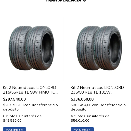
TRANSFERENCIA ❄️
Kit 2 Neumáticos LIONLORD
Kit 2 Neumáticos LIONLORD
215/55R18 TL 99V HIMOTION
235/50 R18 TL 101W
U01
HIMOTION U01
$297.540,00
$336.060,00
$267.786,00
con
Transferencia o
$302.454,00
con
Transferencia o
depósito
depósito
6
cuotas sin interés de
6
cuotas sin interés de
$49.590,00
$56.010,00
COMPRAR
COMPRAR