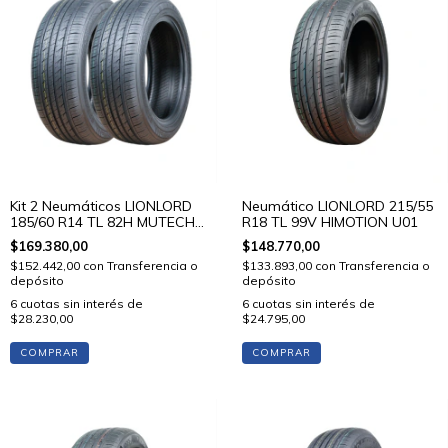
Kit 2 Neumáticos LIONLORD
Neumático LIONLORD 215/55
185/60 R14 TL 82H MUTECH
R18 TL 99V HIMOTION U01
H01
$169.380,00
$148.770,00
$152.442,00
con
Transferencia o
$133.893,00
con
Transferencia o
depósito
depósito
6
cuotas sin interés de
6
cuotas sin interés de
$28.230,00
$24.795,00
COMPRAR
COMPRAR