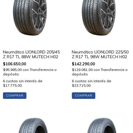
Neumático LIONLORD 205/45
Neumático LIONLORD 225/50
Z R17 TL 88W MUTECH H02
Z R17 TL 98W MUTECH H02
$106.650,00
$142.290,00
$95.985,00
con
Transferencia o
$128.061,00
con
Transferencia o
depósito
depósito
6
cuotas sin interés de
6
cuotas sin interés de
$17.775,00
$23.715,00
COMPRAR
COMPRAR