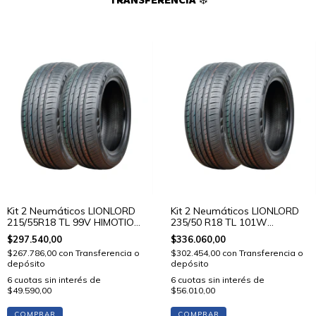
TRANSFERENCIA ❄️
Kit 2 Neumáticos LIONLORD
Kit 2 Neumáticos LIONLORD
215/55R18 TL 99V HIMOTION
235/50 R18 TL 101W
U01
HIMOTION U01
$297.540,00
$336.060,00
$267.786,00
con
Transferencia o
$302.454,00
con
Transferencia o
depósito
depósito
6
cuotas sin interés de
6
cuotas sin interés de
$49.590,00
$56.010,00
COMPRAR
COMPRAR