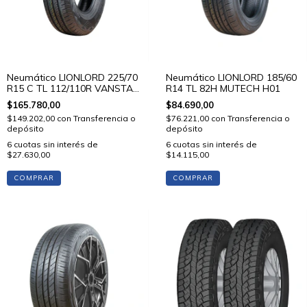
Neumático LIONLORD 225/70
Neumático LIONLORD 185/60
R15 C TL 112/110R VANSTAR
R14 TL 82H MUTECH H01
C01
$165.780,00
$84.690,00
$149.202,00
con
Transferencia o
$76.221,00
con
Transferencia o
depósito
depósito
6
cuotas sin interés de
6
cuotas sin interés de
$27.630,00
$14.115,00
COMPRAR
COMPRAR