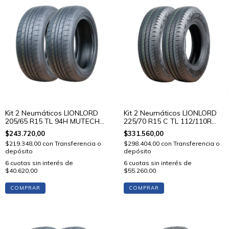
Kit 2 Neumáticos LIONLORD
Kit 2 Neumáticos LIONLORD
205/65 R15 TL 94H MUTECH
225/70 R15 C TL 112/110R
H01
VANSTAR C01
$243.720,00
$331.560,00
$219.348,00
con
Transferencia o
$298.404,00
con
Transferencia o
depósito
depósito
6
cuotas sin interés de
6
cuotas sin interés de
$40.620,00
$55.260,00
COMPRAR
COMPRAR