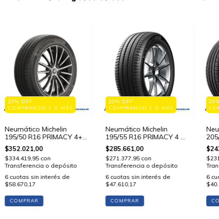
20% OFF
20% OFF
20
COMPRANDO 2 O MÁS
COMPRANDO 2 O MÁS
CO
Neumático Michelin
Neumático Michelin
Neu
195/50 R16 PRIMACY 4+
195/55 R16 PRIMACY 4 87
205
88 V STD
V STD
V S
$352.021,00
$285.661,00
$24
$334.419,95
con
$271.377,95
con
$23
Transferencia o depósito
Transferencia o depósito
Tran
6
cuotas sin interés de
6
cuotas sin interés de
6
cu
$58.670,17
$47.610,17
$40.
COMPRAR
COMPRAR
C