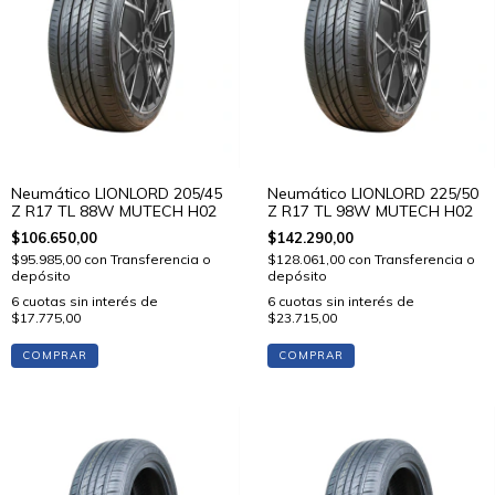
Neumático LIONLORD 205/45
Neumático LIONLORD 225/50
Z R17 TL 88W MUTECH H02
Z R17 TL 98W MUTECH H02
$106.650,00
$142.290,00
$95.985,00
con
Transferencia o
$128.061,00
con
Transferencia o
depósito
depósito
6
cuotas sin interés de
6
cuotas sin interés de
$17.775,00
$23.715,00
COMPRAR
COMPRAR