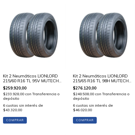
Kit 2 Neumáticos LIONLORD
Kit 2 Neumáticos LIONLORD
215/60 R16 TL 95V MUTECH
215/65 R16 TL 98H MUTECH
H01
H01
$259.920,00
$276.120,00
$233.928,00
con
Transferencia o
$248.508,00
con
Transferencia o
depósito
depósito
6
cuotas sin interés de
6
cuotas sin interés de
$43.320,00
$46.020,00
COMPRAR
COMPRAR