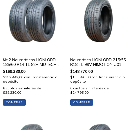
Kit 2 Neumáticos LIONLORD
Neumático LIONLORD 215/55
185/60 R14 TL 82H MUTECH
R18 TL 99V HIMOTION U01
H01
$169.380,00
$148.770,00
$152.442,00
con
Transferencia o
$133.893,00
con
Transferencia o
depósito
depósito
6
cuotas sin interés de
6
cuotas sin interés de
$28.230,00
$24.795,00
COMPRAR
COMPRAR