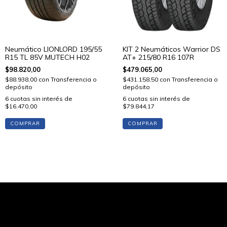
Neumático LIONLORD 195/55
KIT 2 Neumáticos Warrior DS
R15 TL 85V MUTECH H02
AT+ 215/80 R16 107R
$98.820,00
$479.065,00
$88.938,00
con
Transferencia o
$431.158,50
con
Transferencia o
depósito
depósito
6
cuotas sin interés de
6
cuotas sin interés de
$16.470,00
$79.844,17
COMPRAR
COMPRAR