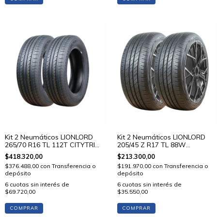
Kit 2 Neumáticos LIONLORD
Kit 2 Neumáticos LIONLORD
265/70 R16 TL 112T CITYTRIP
205/45 Z R17 TL 88W
V01
MUTECH H02
$418.320,00
$213.300,00
$376.488,00
con
Transferencia o
$191.970,00
con
Transferencia o
depósito
depósito
6
cuotas sin interés de
6
cuotas sin interés de
$69.720,00
$35.550,00
COMPRAR
COMPRAR