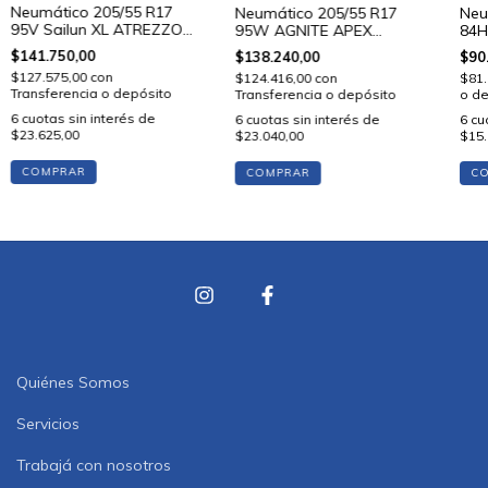
Neumático 205/55 R17
Neumático 205/55 R17
Neu
95V Sailun XL ATREZZO
95W AGNITE APEX
84H
ELITE
Lykeen
$141.750,00
$138.240,00
$90
$127.575,00
con
$124.416,00
con
$81.
Transferencia o depósito
Transferencia o depósito
o de
6
cuotas sin interés de
6
cuotas sin interés de
6
cu
$23.625,00
$23.040,00
$15.
COMPRAR
COMPRAR
C
Quiénes Somos
Servicios
Trabajá con nosotros