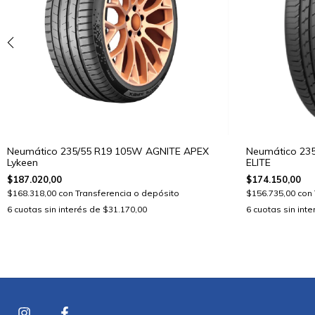
Neumático 235/55 R19 105W AGNITE APEX
Neumático 235
Lykeen
ELITE
$187.020,00
$174.150,00
$168.318,00
con
Transferencia o depósito
$156.735,00
con
6
cuotas sin interés de
$31.170,00
6
cuotas sin int