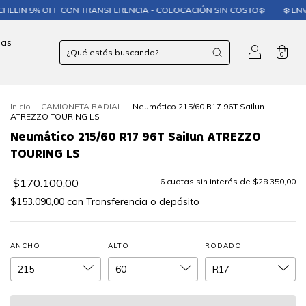
N 5% OFF CON TRANSFERENCIA - COLOCACIÓN SIN COSTO❄️
❄️ ENVIOS A 
las
0
Inicio
.
CAMIONETA RADIAL
.
Neumático 215/60 R17 96T Sailun
ATREZZO TOURING LS
Neumático 215/60 R17 96T Sailun ATREZZO
TOURING LS
$170.100,00
6
cuotas sin interés de
$28.350,00
$153.090,00
con
Transferencia o depósito
ANCHO
ALTO
RODADO