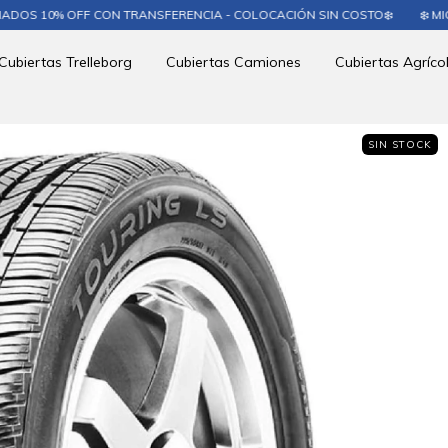
10% OFF CON TRANSFERENCIA - COLOCACIÓN SIN COSTO❄️
❄️ MICHELI
Cubiertas Trelleborg
Cubiertas Camiones
Cubiertas Agríco
SIN STOCK