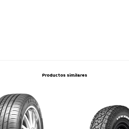
a para llegar hasta el final. La Touring LS ofrece un manejo exce
 Compuesto para todas las estaciones diseñado para una óptima c
a de rodadura.
Productos similares