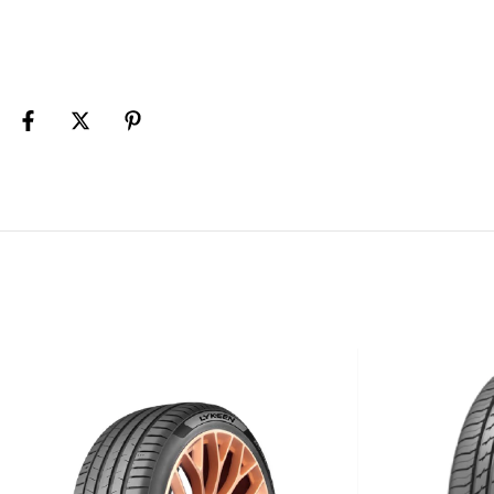
La Touring LS está diseñada pensando en la comodidad y diseñad
mismo tiempo que ofrece rendimiento en todas las estaciones.
especial para mejorar durabilidad y máxima vida útil de la band