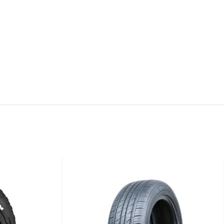
pcional tanto en condiciones climáticas secas como húmedas, al
omodidad y sensación de carretera. Formulación compuesta