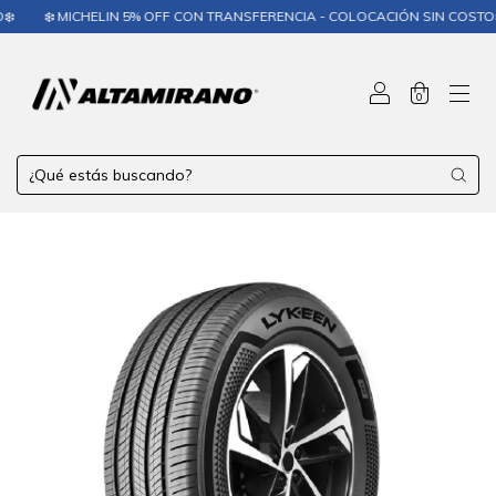
️
❄️ MICHELIN 5% OFF CON TRANSFERENCIA - COLOCACIÓN SIN COSTO❄️
0