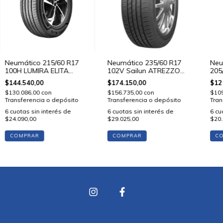
Neumático 215/60 R17
Neumático 235/60 R17
Neu
100H LUMIRA ELITA
102V Sailun ATREZZO
205
Lykeen
ELITE
MUT
$144.540,00
$174.150,00
$12
$130.086,00
con
$156.735,00
con
$10
Transferencia o depósito
Transferencia o depósito
Tran
6
cuotas sin interés de
6
cuotas sin interés de
6
cu
$24.090,00
$29.025,00
$20.
COMPRAR
COMPRAR
C